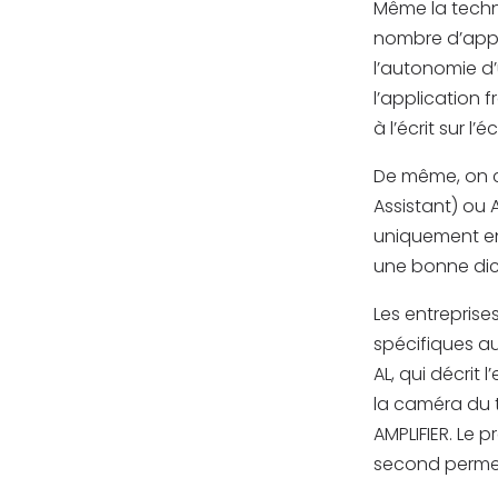
Même la techno
nombre d’appli
l’autonomie d
l’application 
à l’écrit sur 
De même, on c
Assistant) ou 
uniquement en 
une bonne dic
Les entreprise
spécifiques au
AL, qui décrit 
la caméra du 
AMPLIFIER. Le p
second permet 