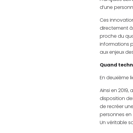
d’une personn
Ces innovatio
directement à 
proche du quot
informations pr
aux enjeux de
Quand techno
En deuxième li
Ainsi en 2019,
disposition de
de recréer un
personnes en 
Un véritable s