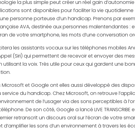
logie la plus simple peut créer un réel gain d’autonomie
cations sont disponibles pour faciliter la vie quotidienn
’une personne porteuse d’un handicap. Prenons par exem
française AVA, destinée aux personnes malentendantes : ell
l’écran de votre smartphone, les mots d’une conversation or
itera les assistants vocaux sur les téléphones mobiles A
Appel (Siri) qui permettent de recevoir et envoyer des me
utilisant la voix. Très utile pour ceux qui gardent une bon
tion.
s Microsoft et Google ont elles aussi développé des dispos
 service du handicap. Chez Microsoft, on retrouve l’appli
l’environnement de l’usager via des sons perceptibles à l’or
téléphone. De son côté, Google a lancé LIVE TRANSCRIBE 
remier retranscrit un discours oral sur l’écran de votre sma
d’amplifier les sons d’un environnement à travers les éc