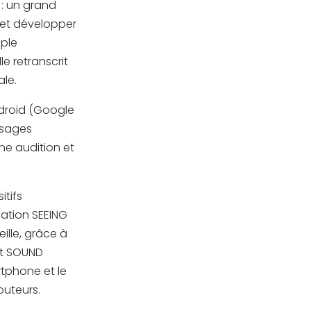
 : un grand
e et développer
ple
e retranscrit
ale.
ndroid (Google
ssages
ne audition et
itifs
cation SEEING
eille, grâce à
et SOUND
rtphone et le
outeurs.