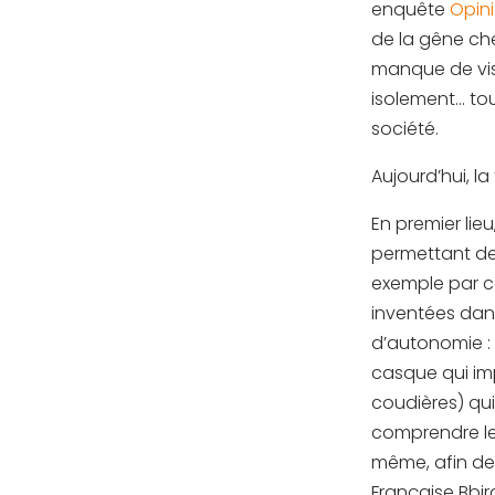
enquête
Opin
de la gêne che
manque de visi
isolement… tou
société.
Aujourd’hui, l
En premier lie
permettant de
exemple par c
inventées dans
d’autonomie : 
casque qui imp
coudières) qu
comprendre le
même, afin de 
Française Bbird