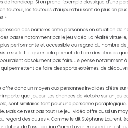
es de handicap. Si on prend l’exemple classique d’une pe
n fauteuil, les fauteuils d’aujourd’hui sont de plus en plus
s »
suppression des barrières entre personnes en situation de 
des passe notamment par le jeu vidéo. La réalité virtuelle
n plus performante et accessible au regard du nombre de 
insiste sur le fait que « cela permet de faire des choses qu
pourraient absolument pas faire. Je pense notamment à 
lle qui permettent de faire des sports extrêmes, de découvri
e offre donc un moyen aux personnes invalides d’être su
n’importe quel joueur. Les chances de victoire sur un jeu
ple, sont similaires tant pour une personne paraplégique
e. Mais ce n’est pas tout ! Le jeu-vidéo offre aussi un mo
au regard des autres ». Comme le dit Stéphane Laurent, 
fondateur de l’association Game Lover : « quand on est jo