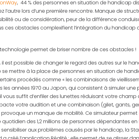
ionWay
, 44 % des personnes en situation de handicap dis
z l’autre lors d’une première rencontre. Manque de structu
bilité ou de considération, peur de la différence condui
s ces obstacles complexifient l’intégration du handicap 
a technologie permet de briser nombre de ces obstacles !
u, il est possible de changer le regard des autres sur le ha
 se mettre à la place de personnes en situation de handi
ertains procédés comme « les combinaisons de vieillissem
 les années 1970 au Japon, qui consistent à simuler une 
il vous suffit d’enfiler des lunettes réduisant votre champ 
acte votre audition et une combinaison (gilet, gants, gen
i provoque un manque de mobilité. Ce simulateur permet
 quotidien des 1,2 millions de personnes dépendantes en 
sensibiliser aux problèmes causés par le handicap, la Sta
 a créé l’application Réalité : elle permet de se glisser da