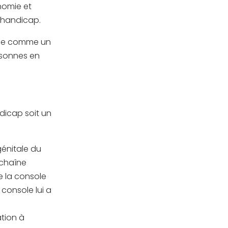
nomie et
 handicap.
onne comme un
ersonnes en
ndicap soit un
génitale du
 chaîne
re la console
console lui a
tion à