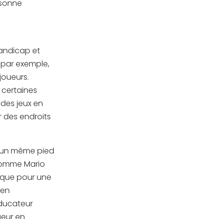
rsonne
handicap et
, par exemple,
joueurs.
e certaines
des jeux en
r des endroits
r un même pied
 comme Mario
, que pour une
yen
éducateur
ueur en