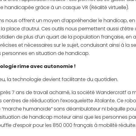
e handicapée grâce à un casque VR (Réalité virtuelle).
ns nous offrent un moyen d’appréhender le handicap, en
la place d’autrui. Ces outils nous permettent aussi d’être 
idien de plus d’un quart de la population française, en 
écises et nécessaires sur le sujet, conduisant ainsi à la se
s personnes en situation de handicap.
logie rime avec autonomie !
eu, la technologie devient facilitante du quotidien.
 après 7 ans de travail acharné, la société Wandercratf a m
s centres de rééducation l’exosquelette Atalante. Ce rob
e “marche humanoïde” sans déambulateur ni béquille pour
situation de handicap moteur ainsi que les personnes pa
ouffle d’espoir pour les 850 000 français à mobilité réduite