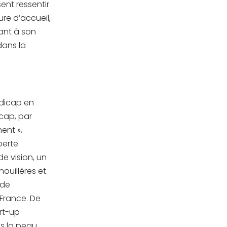
ent ressentir
re d’accueil,
sant à son
dans la
ndicap en
cap, par
ent »,
perte
de vision, un
ouillères et
 de
France. De
rt-up
ns la peau