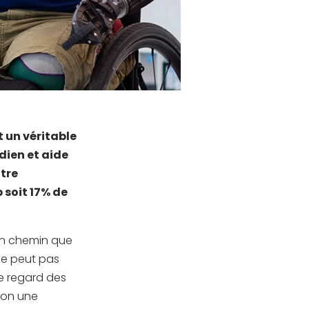
t un véritable
dien et aide
être
soit 17% de
 un chemin que
ne peut pas
Le regard des
elon une