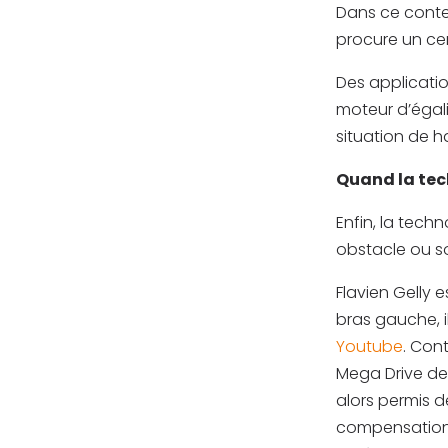
Dans ce contex
procure un ce
Des applicati
moteur d’égali
situation de h
Quand la tec
Enfin, la tech
obstacle ou so
Flavien Gelly 
bras gauche, i
Youtube
. Cont
Mega Drive de 
alors permis d
compensation 