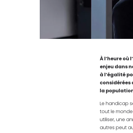
À l’heure où 
enjeu dans no
à l’égalité p
considérées 
la population
Le handicap se
tout le monde
utiliser, une 
autres peut au