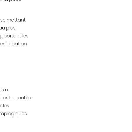
 se mettant
au plus
apportant les
nsibilisation
is à
ot est capable
 les
raplégiques.
.