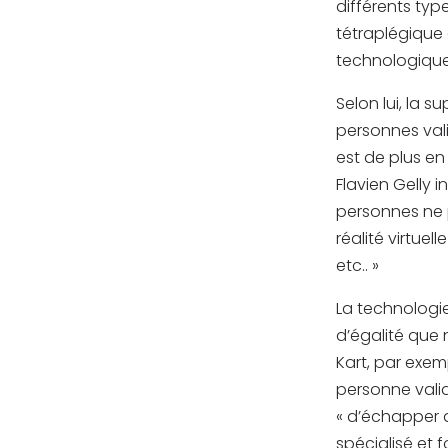
différents typ
tétraplégique e
technologique
Selon lui, la 
personnes vali
est de plus e
Flavien Gelly 
personnes ne 
réalité virtue
etc.. »
La technologi
d’égalité que 
Kart, par exem
personne valid
« d’échapper 
spécialisé et 