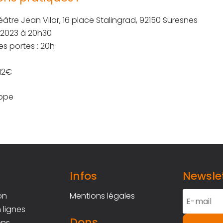
éâtre Jean Vilar, 16 place Stalingrad, 92150 Suresnes
in 2023 à 20h30
s portes : 20h
 12€
ippe
Infos
Newsle
on
Mentions légales
 lignes
Dons
ons