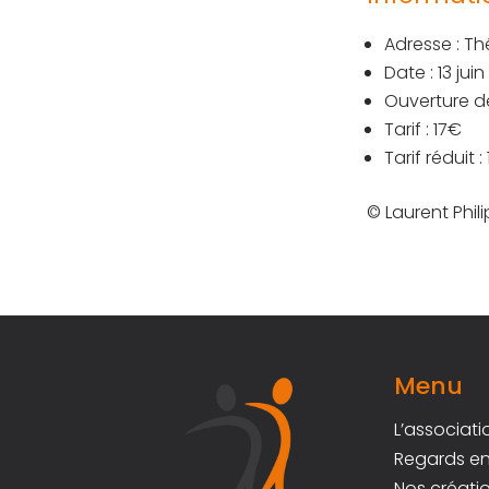
Adresse : Th
Date : 13 ju
Ouverture de
Tarif : 17€
Tarif réduit :
© Laurent Phil
Menu
L’associati
Regards en
Nos créati