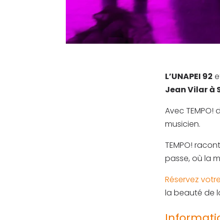
L’UNAPEI 92
e
Jean Vilar à
Avec TEMPO! dé
musicien.
TEMPO! raconte
passe, où la m
Réservez votr
la beauté de l
Informati