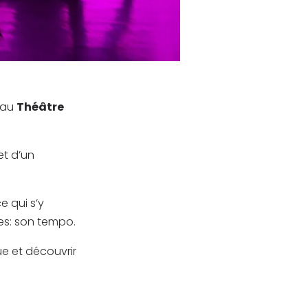
au
Théâtre
et d’un
e qui s’y
es: son tempo.
ue et découvrir