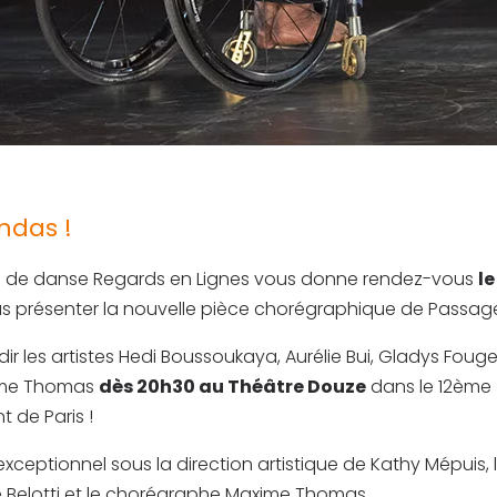
ndas !
 de danse Regards en Lignes vous donne rendez-vous
le
s présenter la nouvelle pièce chorégraphique de Passag
r les artistes Hedi Boussoukaya, Aurélie Bui, Gladys Foug
ime Thomas
dès 20h30 au Théâtre Douze
dans le 12ème
 de Paris !
xceptionnel sous la direction artistique de Kathy Mépuis, 
e Belotti et le chorégraphe Maxime Thomas.