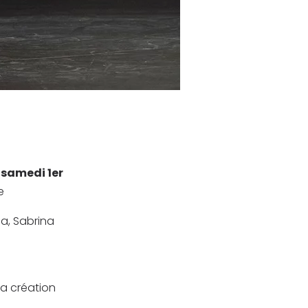
 samedi 1er
e
ea, Sabrina
la création