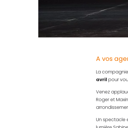
A vos age
La compagnie
avril
pour vou
Venez applaudi
Roger et Max
arrondissement
Un spectacle e
lumière Sabin